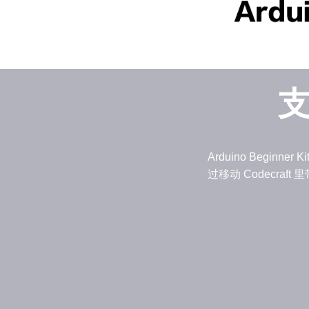
支
Arduino Begin
过移动 Codecra